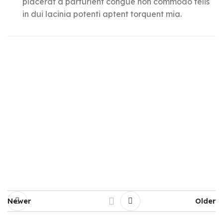
placerat a parturient congue non commodo felis
in dui lacinia potenti aptent torquent mia.
Newer
Older