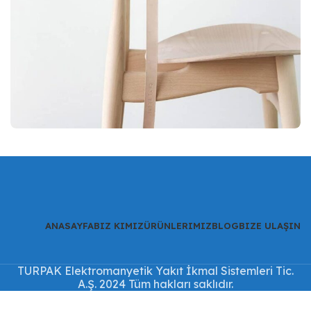
A lacus bibendum pulvinar
Furniture
ANASAYFA
BIZ KIMIZ
ÜRÜNLERIMIZ
BLOG
BIZE ULAŞIN
TURPAK Elektromanyetik Yakıt İkmal Sistemleri Tic.
A.Ş. 2024 Tüm hakları saklıdır.